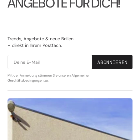
A
N
G
E
B
O
T
E
F
Ü
R
D
I
C
H
!
Trends, Angebote & neue Brillen
– direkt in Ihrem Postfach.
ABONNIEREN
Deine E-Mail
Mit der Anmeldung stimmen Sie unseren Allgemeinen
Geschäftsbedingungen zu.