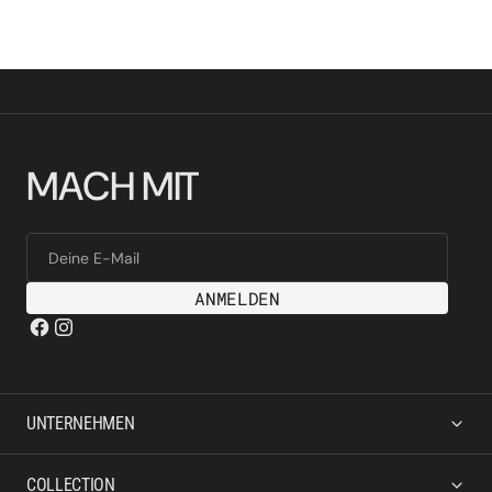
M
A
C
H
M
I
T
Deine E-Mail
ANMELDEN
UNTERNEHMEN
COLLECTION